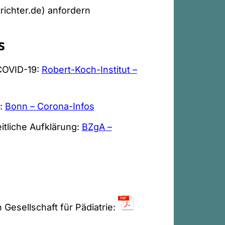
richter.de) anfordern
s
 COVID-19:
Robert-Koch-Institut –
n:
Bonn – Corona-Infos
tliche Aufklärung:
BZgA –
esellschaft für Pädiatrie: