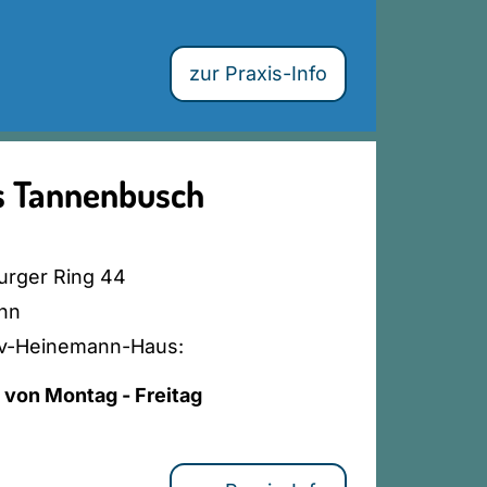
zur Praxis-Info
s Tannenbusch
rger Ring 44
nn
av-Heinemann-Haus:
 von Montag - Freitag