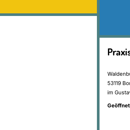
Praxi
Waldenbu
53119 Bo
im Gust
Geöffnet