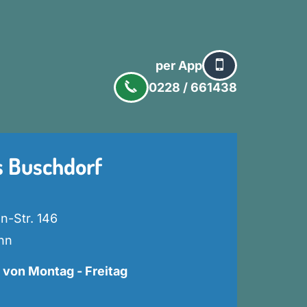
per App
0228 / 661438
s Buschdorf
n-Str. 146
nn
 von Montag - Freitag