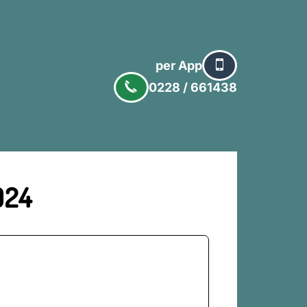
per App
0228 / 661438
024